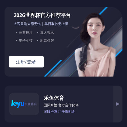
首页
›
未命名
›
内容详情
体育赛事观赛体验全面升级，体育赛事观赛记录
表
T9F5rQ37c2tsY8
2026-03-26
367
文章大纲
1. 引言
1.1 体育赛事的魅力