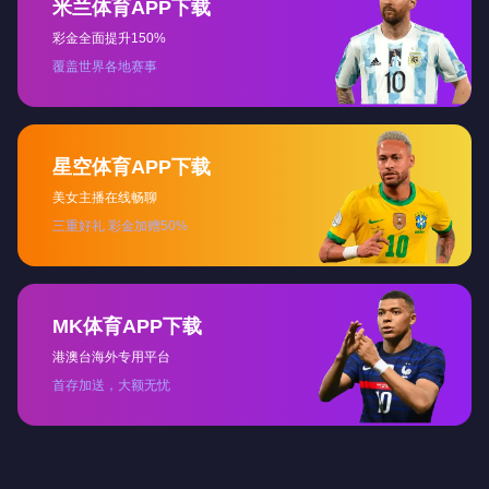
1.1 体育赛事的魅力
体育赛事是现代社会中不可或缺的一部分。无论是足
球、篮球，还是其他各类运动，它们都吸引着大量的
观众。每一场比赛都充满了激情和悬念，能够激发观
众的情感共鸣。体育赛事不仅是对运动员们技艺的展
示，更是社会文化的一部分，带来了无尽的欢乐和激
动。
1.2 观赛体验的重要性
观赛体验是体育赛事成功的关键之一。如果观众无法
享受到高质量的观赛体验，再精彩的比赛也难以吸引
他们的持续关注。因此，如何提升观赛体验，成为了