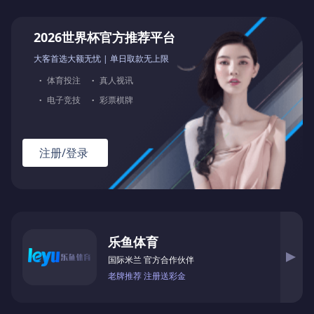
首页
›
未分类
足球比赛推荐技巧大全，足球比赛入门知识
足球比赛推荐技巧大全 文章大纲 一、引言 1.1 什么是
足球比赛推荐技巧 1.2 为什么学习足球比赛推荐技巧
未分类
2026-03-28
很重要 二、基本足球知识 2.1 足球的历史和发...
体育科技应用不断深化，体育产业科技创新
体育科技应用不断深化 目录 引言 1.1 体育科技的重要
性 1.2 本文结构介绍 体育科技的发展历程...
未分类
2026-03-25
体育科技大会讨论行业未来，2020年体育科学大会
体育科技大会讨论行业未来 会议概述 在这个信息化
迅猛发展的时代，体育科技大会成为了行业内的重要
未分类
2026-03-24
盛会。此次大会旨在探讨体育行业未来的发展方向和
科技的应用。参会者包...