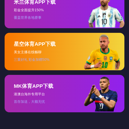
在冬季运动中，短道速滑一直是中国滑冰运动员的一
大骄傲。回顾过去的几十年，中国短道速滑队在国际
比赛中取得了许多令人瞩目的成绩。但要想在未来的
国际赛场上继续保持竞争力，提升起跑技术尤为关
键。因此，在这一冬训期间，中国短道速滑队将重点
提升起跑技术。
1.1 中国短道速滑的发展历史
从1980年代中国首次参加国际比赛，到2002年在盐湖
城冬奥会上首次获得金牌，短道速滑在中国滑冰运动
中占据了重要位置。经过多年的努力和发展，中国队
员们在起跑、转弯和冲刺等方面都有了显著的进步。