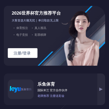
首页
›
未命名
›
内容详情
中国短道速滑队在冬训中重点提升起跑技术，中
国短道速滑队在哪里训练
T9F5rQ37c2tsY8
2026-03-16
312
文章大纲
1. 引言
1.1 中国短道速滑的发展历史