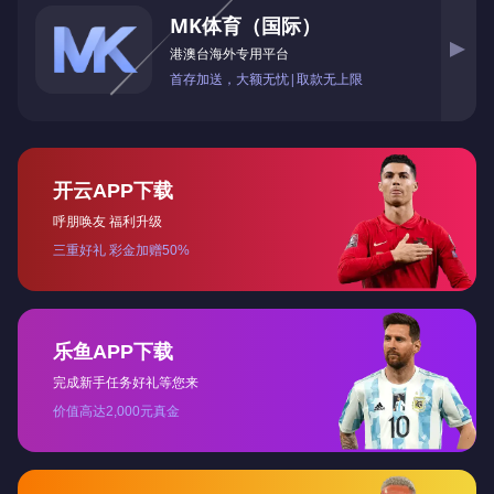
6.2 团队合作与沟通
7. 科学营养与恢复策略
7.1 饮食与营养指导
7.2 恢复与康复方法
8. 比赛模拟与实战演练
8.1 比赛模拟的设计
8.2 实战演练的重要性
9. 常见问题与解决方案